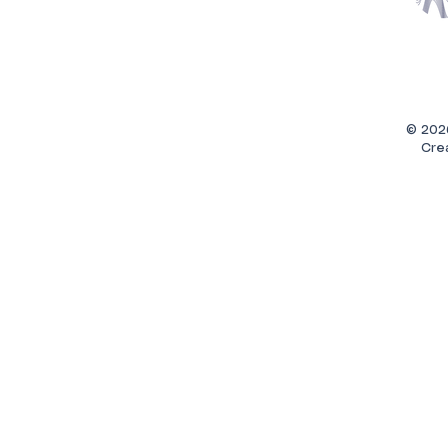
© 2026
Cre